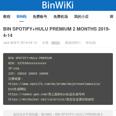
教程
BIN码
免费账号
免费机场
我的小店
BIN SPOTIFY+HULU PREMIUM 2 MONTHS 2019-
4-14
BinWiki
Jack 发布于 2019-04-14
分类：
BIN码
阅读(3951)
评论(8)
BIN SPOTIFY+HULU PREMIUM 

BIN: 537630xxxxxxxxxx

IP:usa

ZIP: 10010 10003 10090

注册链接：

https://www.spotify.com/mx/promo/mujeresenlamusica/

bin生成网站

https://namso-gen.com/用上面的bin在这生成号码

https://mrchecker.net/card/ccn1/然后在这测试有效性
未经允许不得转载：
BinWiki
»
BIN SPOTIFY+HULU PREMIUM 2