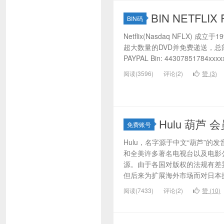
BIN NETFLIX 
BIN码
Netflix(Nasdaq NFLX)
超大数量的DVD并免费递送，总部
PAYPAL Bin: 44307851784xxxxx
阅读(3596)
评论(2)
赞 (
3
)
Hulu 葫芦 会员
免费账号
Hulu，名字源于中文“葫芦”
和全美许多著名电视台以及电影
源。由于各国对版权的法规有差
但后来为扩展海外市场而对日本提
阅读(7433)
评论(2)
赞 (
10
)