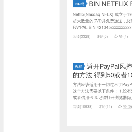
BIN NETFLIX 
BIN码
Netflix(Nasdaq NFLX)
超大数量的DVD并免费递送，总部
PAYPAL BIN:421345xxxxxxxxx
阅读(3328)
评论(0)
赞 (
4
)
避开PayPal风控
教程
的方法 得到50或者1
方法应该适用于一切过不了PayPal预付
这个方法需要以下条件： 1.没有注册
或者信用卡 3.记得打开浏览器隐身
阅读(10938)
评论(11)
赞 (
9
)