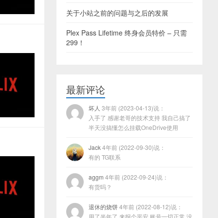
关于小站之前的问题与之后的发展
Plex Pass Lifetime 终身会员特价 – 只需
299！
最新评论
坏人
3年前 (2023-04-13)说：
入手了 感谢老哥的技术支持 我自己搞了
半天没搞懂怎么挂载OneDrive使用
Jack
4年前 (2022-09-30)说：
有的 TG联系
aggm
4年前 (2022-09-24)说：
有货吗？
退休的烧饼
4年前 (2022-08-12)说：
用了半年了 来报个平安 账号一切正常 没