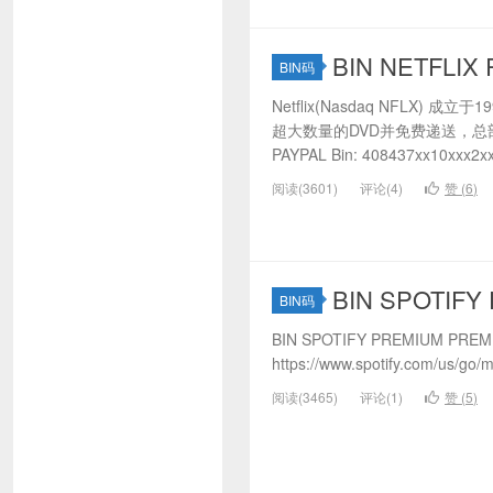
BIN NETFLIX 
BIN码
Netflix(Nasdaq NFLX)
超大数量的DVD并免费递送，总部
PAYPAL Bin: 408437xx10xxx2x
阅读(3601)
评论(4)
赞 (
6
)
BIN SPOTIFY
BIN码
BIN SPOTIFY PREMIUM PREM
https://www.spotify.com/us/go/
阅读(3465)
评论(1)
赞 (
5
)