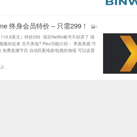
ifetime 终身会员特价 – 只需299！
1
119.9美元）特价299 现在Netflix账号不好弄了 很
视频存起来 岂不美哉? Plex功能介绍： 界面美观 可
频 免费直播节目 自动匹配电影电视的海报 可以设置
12
)