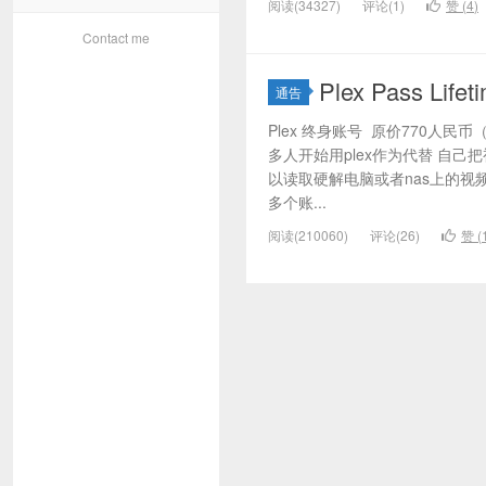
阅读(34327)
评论(1)
赞 (
4
)
Contact me
Plex Pass L
通告
Plex 终身账号 原价770人民币（
多人开始用plex作为代替 自己把
以读取硬解电脑或者nas上的视
多个账...
阅读(210060)
评论(26)
赞 (