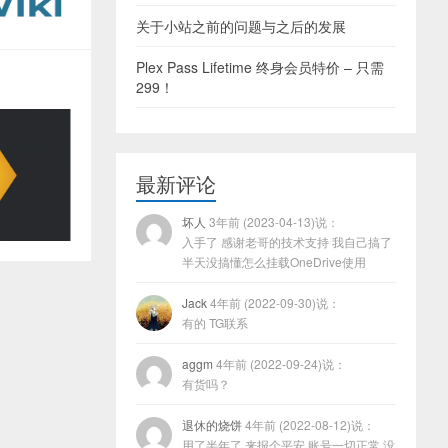
关于小站之前的问题与之后的发展
Plex Pass Lifetime 终身会员特价 – 只需
299！
最新评论
坏人
3年前 (2023-04-13)说：
入手了 感谢老哥的技术支持 我自己搞了
半天没搞懂怎么挂载OneDrive使用
Jack
4年前 (2022-09-30)说：
有的 TG联系
aggm
4年前 (2022-09-24)说：
有货吗？
退休的烧饼
4年前 (2022-08-12)说：
用了半年了 来报个平安 账号一切正常 没