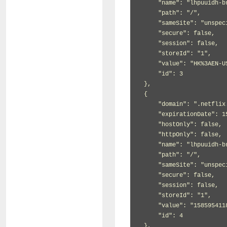
     "name": "lhpuuidh-browse-TLJNJHOHGFBB5O4V43VODBEZ4Y",

     "path": "/",

     "sameSite": "unspecified",

     "secure": false,

     "session": false,

     "storeId": "1",

     "value": "HK%3AEN-US%3A822c0e6c-6031-4e75-95d0-8b2ff2facd24_ROOT",

     "id": 3

 },

 {

     "domain": ".netflix.com",

     "expirationDate": 1585997314,

     "hostOnly": false,

     "httpOnly": false,

     "name": "lhpuuidh-browse-TLJNJHOHGFBB5O4V43VODBEZ4Y-T",

     "path": "/",

     "sameSite": "unspecified",

     "secure": false,

     "session": false,

     "storeId": "1",

     "value": "1585954118188",

     "id": 4

 },
