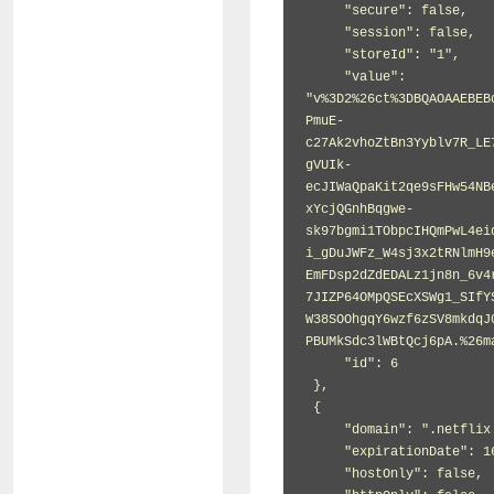
     "secure": false,

     "session": false,

     "storeId": "1",

     "value": 
"v%3D2%26ct%3DBQAOAAEBEB
PmuE-
c27Ak2vhoZtBn3Yyblv7R_LE
gVUIk-
ecJIWaQpaKit2qe9sFHw54NB
xYcjQGnhBqgwe-
sk97bgmi1TObpcIHQmPwL4ei
i_gDuJWFz_W4sj3x2tRNlmH9
EmFDsp2dZdEDALz1jn8n_6v4
7JIZP64OMpQSEcXSWg1_SIfY
W38SOOhgqY6wzf6zSV8mkdqJ
PBUMkSdc3lWBtQcj6pA.%26m
     "id": 6

 },

 {

     "domain": ".netflix.com",

     "expirationDate": 1617490111.304663,

     "hostOnly": false,
