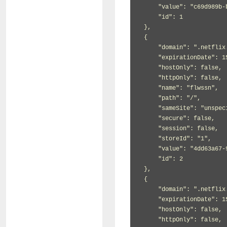
     "value": "c69d989b-bd61-4a6a-b33b-685d2a9e9dfb",

     "id": 1

 },

 {

     "domain": ".netflix.com",

     "expirationDate": 1585964965.419407,

     "hostOnly": false,

     "httpOnly": false,

     "name": "flwssn",

     "path": "/",

     "sameSite": "unspecified",

     "secure": false,

     "session": false,

     "storeId": "1",

     "value": "4dd63a67-9e3b-47da-8a75-b1758e42632d",

     "id": 2

 },

 {

     "domain": ".netflix.com",

     "expirationDate": 1585997314,

     "hostOnly": false,

     "httpOnly": false,
