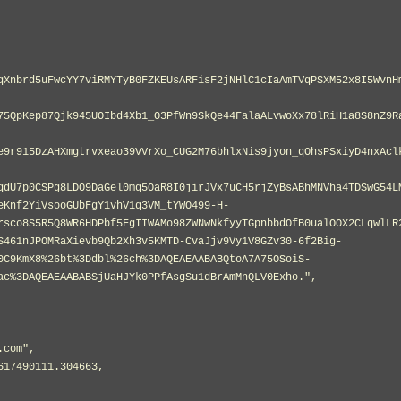
qXnbrd5uFwcYY7viRMYTyB0FZKEUsARFisF2jNHlC1cIaAmTVqPSXM52x8I5WvnH
75QpKep87Qjk945UOIbd4Xb1_O3PfWn9SkQe44FalaALvwoXx78lRiH1a8S8nZ9R
e9r915DzAHXmgtrvxeao39VVrXo_CUG2M76bhlxNis9jyon_qOhsPSxiyD4nxAcl
qdU7p0CSPg8LDO9DaGel0mq5OaR8I0jirJVx7uCH5rjZyBsABhMNVha4TDSwG54L
eKnf2YiVsooGUbFgY1vhV1q3VM_tYWO499-H-
rsco8S5R5Q8WR6HDPbf5FgIIWAMo98ZWNwNkfyyTGpnbbdOfB0ualOOX2CLqwlLR
S461nJPOMRaXievb9Qb2Xh3v5KMTD-CvaJjv9Vy1V8GZv30-6f2Big-
0C9KmX8%26bt%3Ddbl%26ch%3DAQEAEAABABQtoA7A75OSoiS-
ac%3DAQEAEAABABSjUaHJYk0PPfAsgSu1dBrAmMnQLV0Exho.",
