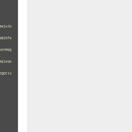
mwjuJo
aB25fe
kKYM9Q
MdJv5K
2QDtlv