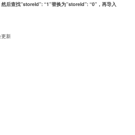
查找”storeId”: “1”替换为”storeId”: “0”，再导入
会更新