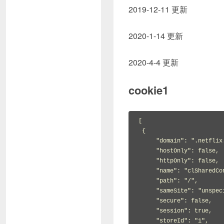
2019-12-11 更新
2020-1-14 更新
2020-4-4 更新
cookie1
[

 {

     "domain": ".netflix.com",

     "hostOnly": false,

     "httpOnly": false,

     "name": "clSharedContext",

     "path": "/",

     "sameSite": "unspecified",

     "secure": false,

     "session": true,

     "storeId": "1",
