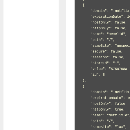
 {

     "domain": ".netflix.com",

     "expirationDate": 1617490185.968741,

     "hostOnly": false,

     "httpOnly": false,

     "name": "memclid",

     "path": "/",

     "sameSite": "unspecified",

     "secure": false,

     "session": false,

     "storeId": "1",

     "value": "5750708a-1c36-4804-9eb1-dcedb6438eb6",

     "id": 5

 },

 {

     "domain": ".netflix.com",

     "expirationDate": 1617490111.30472,

     "hostOnly": false,

     "httpOnly": true,

     "name": "NetflixId",

     "path": "/",

     "sameSite": "lax",
