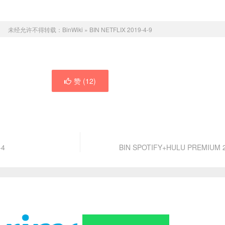
未经允许不得转载：
BinWiki
»
BIN NETFLIX 2019-4-9
赞 (
12
)
-4
BIN SPOTIFY+HULU PREMIUM 2