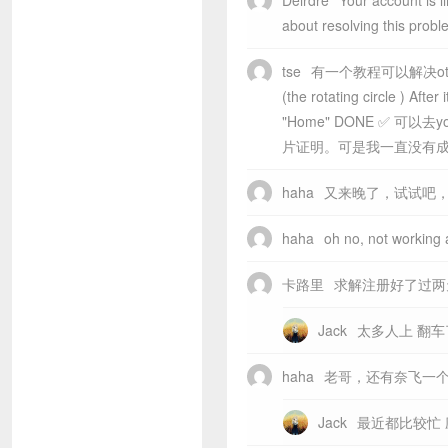
Deirdre
Your account is 
about resolving this 
tse
有一个教程可以解决otp的问题 Pu
(the rotating circle ) Afte
"Home" DONE ✅ 
片证明。可是我一直没有成
haha
又来晚了，试试吧
haha
oh no, not working 
卡路里
求解注册好了过两
Jack
太多人上 翻车
haha
老哥，还有奈飞一个
Jack
最近都比较忙