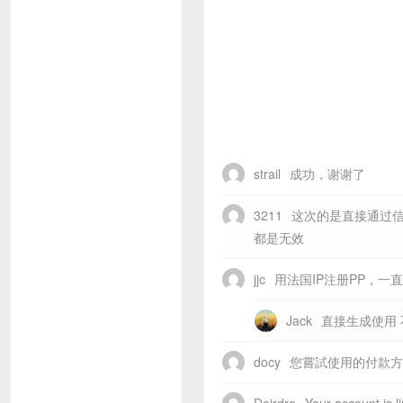
strail
成功，谢谢了
3211
这次的是直接通过
都是无效
jjc
用法国IP注册PP，
Jack
直接生成使用 
docy
您嘗試使用的付款方