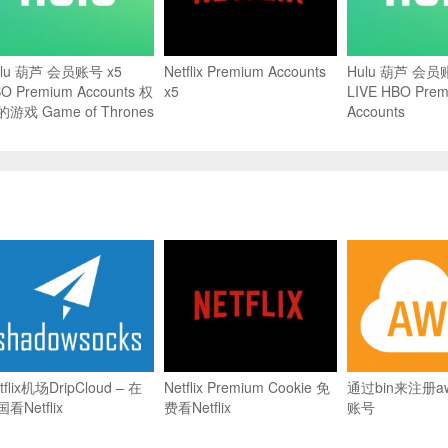
ulu 葫芦 会员账号 x5
Netflix Premium Accounts
Hulu 葫芦 会员
O Premium Accounts 权
x5
LIVE HBO Pre
游戏 Game of Thrones
Accounts
tflix机场DripCloud – 在
Netflix Premium Cookie 免
通过bin来注册
看Netflix
费看Netflix
账号