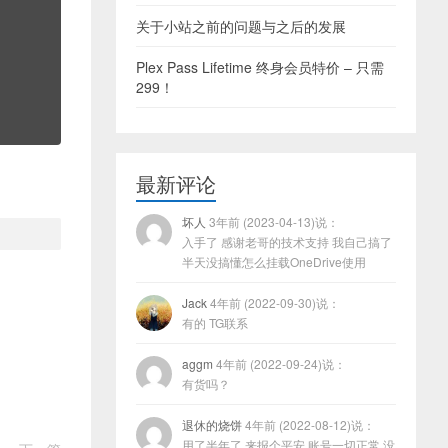
关于小站之前的问题与之后的发展
Plex Pass Lifetime 终身会员特价 – 只需
299！
最新评论
坏人
3年前 (2023-04-13)说：
入手了 感谢老哥的技术支持 我自己搞了
半天没搞懂怎么挂载OneDrive使用
Jack
4年前 (2022-09-30)说：
有的 TG联系
aggm
4年前 (2022-09-24)说：
有货吗？
退休的烧饼
4年前 (2022-08-12)说：
用了半年了 来报个平安 账号一切正常 没