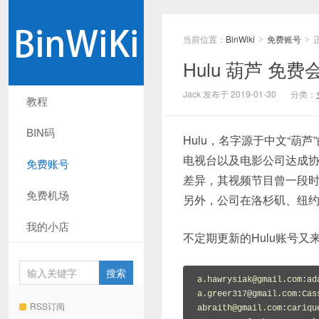
当前位置：
BinWiki
免费账号
>
>
Hulu 葫芦 免费会
Jack 发布于 2019-01-30
分类：
教程
BIN码
Hulu，名字源于中文“
电视台以及电影公司达成
免费账号
差异，其视频节目曾一段
免费机场
另外，公司在洛杉矶、纽
我的小店
不定期更新的Hulu账号又
a.hawrysiak@gmail.com
a.greer317@gmail.com
RSS订阅
abraith@gmail.com