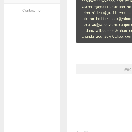
acausey777@yahoo.com
ABrostY@gmail.com
Contact me
adonisliz11@gmail.com
adrian.heilbronner@yahoo
aerei35@yahoo.com
aidanstalboerger@yahoo.c
amanda.zedrick@yahoo.com
未经